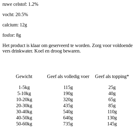
ruwe celstof: 1.2%
vocht: 20.5%
calcium: 12g
fosfor: 8g
Het product is klaar om geserveerd te worden. Zorg voor voldoende
vers drinkwater. Koel en droog bewaren.
Gewicht
Geef als volledig voer
Geef als topping*
1-5kg
115g
25g
5-10kg
190g
40g
10-20kg
320g
65g
20-30kg
435g
85g
30-40kg
540g
110g
40-50kg
640g
130g
50-60kg
735g
145g