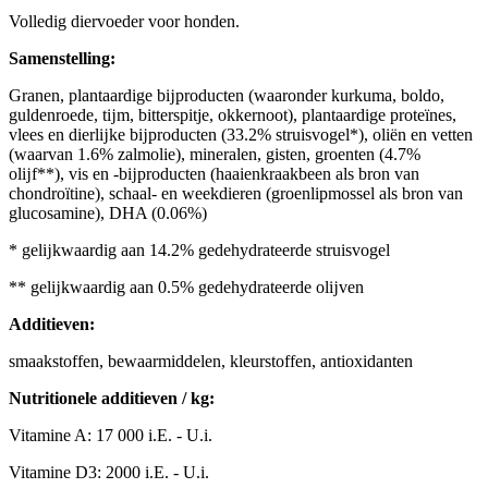
Volledig diervoeder voor honden.
Samenstelling:
Granen, plantaardige bĳproducten (waaronder kurkuma, boldo,
guldenroede, tĳm, bitterspitje, okkernoot), plantaardige proteïnes,
vlees en dierlĳke bĳproducten (33.2% struisvogel*), oliën en vetten
(waarvan 1.6% zalmolie), mineralen, gisten, groenten (4.7%
olĳf**), vis en -bĳproducten (haaienkraakbeen als bron van
chondroïtine), schaal- en weekdieren (groenlipmossel als bron van
glucosamine), DHA (0.06%)
* gelĳkwaardig aan 14.2% gedehydrateerde struisvogel
** gelĳkwaardig aan 0.5% gedehydrateerde olĳven
Additieven:
smaakstoffen, bewaarmiddelen, kleurstoffen, antioxidanten
Nutritionele additieven / kg:
Vitamine A: 17 000 i.E. - U.i.
Vitamine D3: 2000 i.E. - U.i.