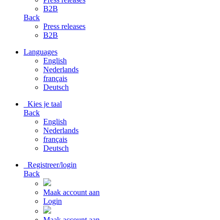
B2B
Back
Press releases
B2B
Languages
English
Nederlands
français
Deutsch
Kies je taal
Back
English
Nederlands
français
Deutsch
Registreer/login
Back
Maak account aan
Login
Maak account aan