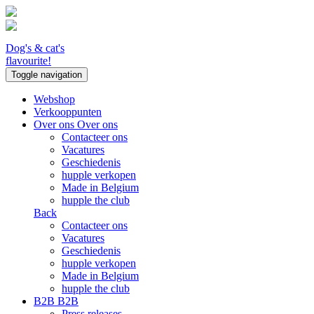
Dog's & cat's
flavourite!
Toggle navigation
Webshop
Verkooppunten
Over ons
Over ons
Contacteer ons
Vacatures
Geschiedenis
hupple verkopen
Made in Belgium
hupple the club
Back
Contacteer ons
Vacatures
Geschiedenis
hupple verkopen
Made in Belgium
hupple the club
B2B
B2B
Press releases