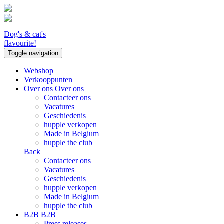
Dog's & cat's
flavourite!
Toggle navigation
Webshop
Verkooppunten
Over ons
Over ons
Contacteer ons
Vacatures
Geschiedenis
hupple verkopen
Made in Belgium
hupple the club
Back
Contacteer ons
Vacatures
Geschiedenis
hupple verkopen
Made in Belgium
hupple the club
B2B
B2B
Press releases