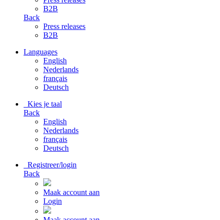
B2B
Back
Press releases
B2B
Languages
English
Nederlands
français
Deutsch
Kies je taal
Back
English
Nederlands
français
Deutsch
Registreer/login
Back
Maak account aan
Login
Maak account aan