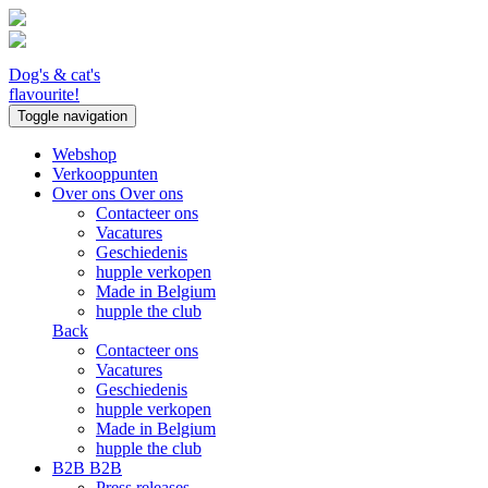
Dog's & cat's
flavourite!
Toggle navigation
Webshop
Verkooppunten
Over ons
Over ons
Contacteer ons
Vacatures
Geschiedenis
hupple verkopen
Made in Belgium
hupple the club
Back
Contacteer ons
Vacatures
Geschiedenis
hupple verkopen
Made in Belgium
hupple the club
B2B
B2B
Press releases