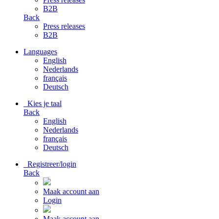
B2B
Back
Press releases
B2B
Languages
English
Nederlands
français
Deutsch
Kies je taal
Back
English
Nederlands
français
Deutsch
Registreer/login
Back
Maak account aan
Login
Maak account aan